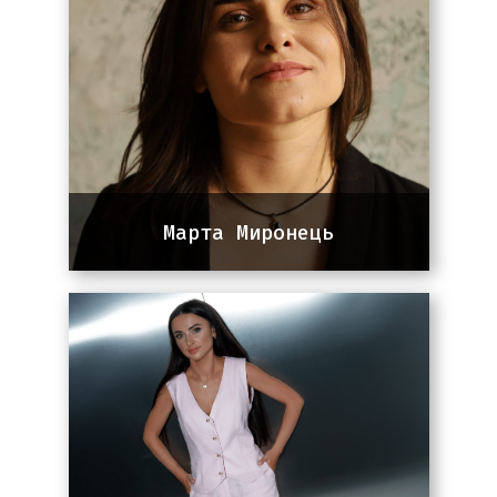
Transportation, Healthcare
Марта Миронець
Team lead команди SEO
Працює з корпоративними
платформами та стартапами, з
галузями хімічної сировини,
громадського харчування,
відпочинку, медицини, інтернет-
магазинів техніки, електроніки та
товарів для дому. Співпрацює з
проектами в Україні, Європі та
США, досягаючи високих