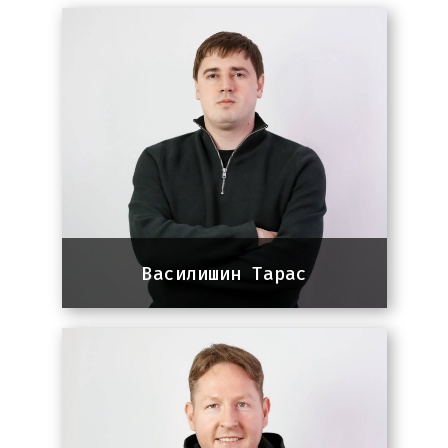
Василишин Тарас
Сo-founder Panem
13 років досвіду в SEO та
інтернет-маркетингу. Співзасновник
агенції Panem та викладач у Бізнес
Школі УКУ.