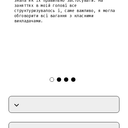
знала як їх правильно застосувати. На
заняттях в моїй голові все
структуризувалось і, саме важливо, я могла
обговорити всі вагання з класними
викладачами.
зу
о
я.
а