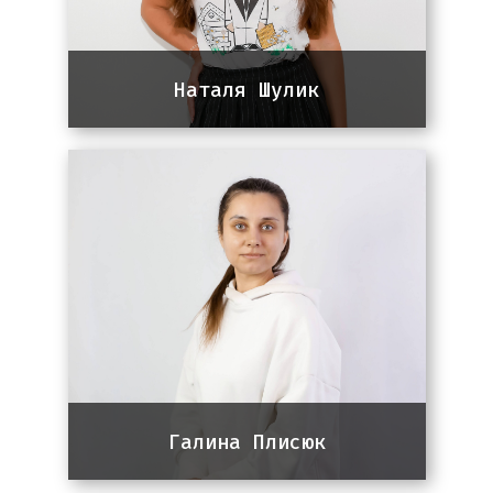
Наталя Шулик
Team lead команди SEO
8 років досвіду в Digital
Marketing, 5 роки в SEO.
Спеціалізація: ІТ – український
ринок та США, Saas, E-commerce.
Галина Плисюк
DEV