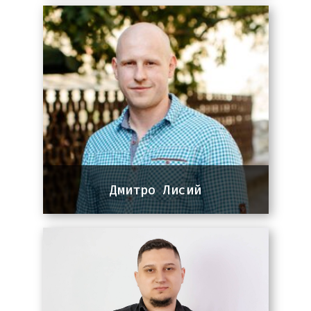
4+ роки досвіду роботи з сайтами
на різних CMS. Основна
спеціалізація: WordPress,
створення та підтримка сайтів,
робота з плагінами, оптимізація
під SEO.
Дмитро Лисий
Team lead команди PPC
10 років досвіду в сфері діджитал
маркетингу. Практикуючий напрям –
Google Analytics, стратег у
розвитку та масштабування реклами
для інтернет-магазинів.