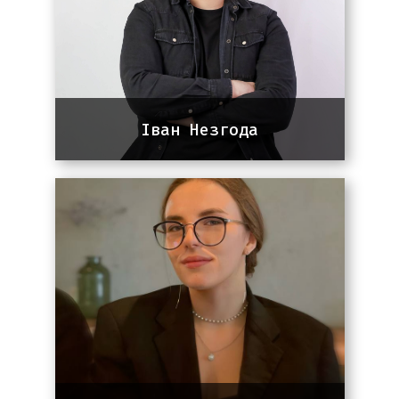
Іван Незгода
SEO-спеціаліст
SEO-спеціаліст із 5-річним
досвідом. Спеціалізується на
просуванні IT, e-commerce,
сервісних, медичних та beauty-
проєктів.