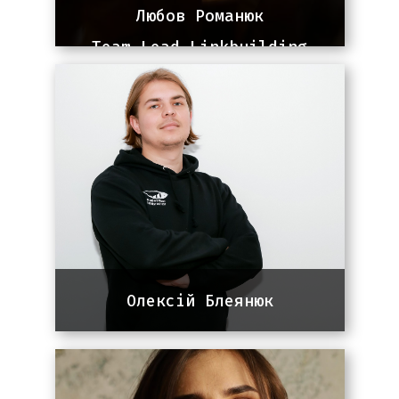
Любов Романюк
Team Lead Linkbuilding
team
4+ роки досвіду у сфері
лінкбілдингу. Працювала з
проєктами США, Канади, Європи та
України. Стратег у розвитку
лінкпрофілю, керівництві командою
та побудові ефективних процесів.
Олексій Блеянюк
Team lead команди SEO
4 роки досвіду в сфері, напрямки:
Fintech, E-commerce, Construction,