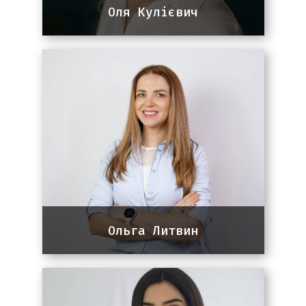
Оля Кулієвич
Team lead команди SEO
9 років досвіду в SEO та інтернет-
маркетингу. Працює з ІТ
компаніями, стартапами та сайтами
послуг. Основні ринки - США,
Австралія, Європа
Ольга Литвин
Team lead команди SEO
11 років досвіду в маркетингу, 3
роки досвіду в SEO. Спеціалізація: