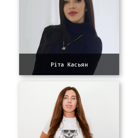
real estate, SaaS, legal, e-
commerce. Основний ринок: США та
Європа.
Ріта Касьян
Team lead команди SEO
9 років досвіду в сфері пошукової
оптимізації (SEO). Займається
просуванням сайтів різної
складності ринку України, Америки,
Канади та Європи.