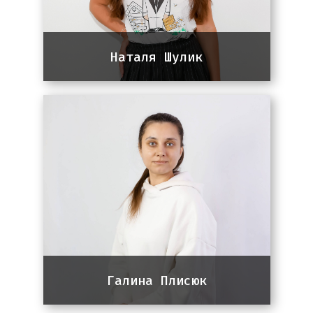
Наталя Шулик
Team lead команди SEO
8 років досвіду в Digital
Marketing, 5 роки в SEO.
Спеціалізація: ІТ – український
ринок та США, Saas, E-commerce.
Галина Плисюк
DEV