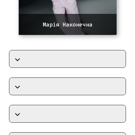
результатів.
Марія Наконечна
SEO-спеціаліст
7 років досвіду в маркетингу, 3
роки досвіду в SEO. Спеціалізація:
e-commerce, виробництво, сфера
послуг, локальний бізнес. Основні
ринки: Україна, США та Канада.
Працює з GEO та AI SEO.