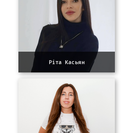
real estate, SaaS, legal, e-
commerce. Основний ринок: США та
Європа.
Ріта Касьян
Team lead команди SEO
9 років досвіду в сфері пошукової
оптимізації (SEO). Займається
просуванням сайтів різної
складності ринку України, Америки,
Канади та Європи.