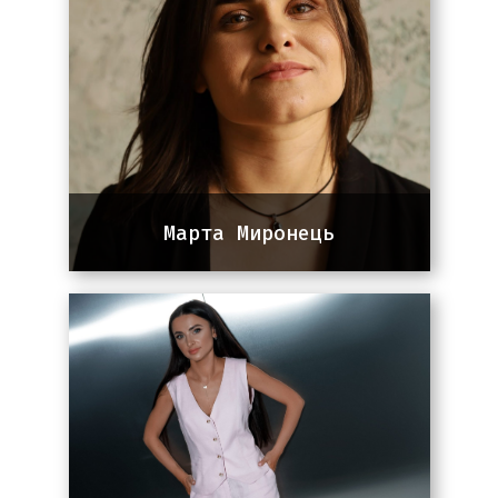
Transportation, Healthcare
Марта Миронець
Team lead команди SEO
Працює з корпоративними
платформами та стартапами, з
галузями хімічної сировини,
громадського харчування,
відпочинку, медицини, інтернет-
магазинів техніки, електроніки та
товарів для дому. Співпрацює з
проектами в Україні, Європі та
США, досягаючи високих