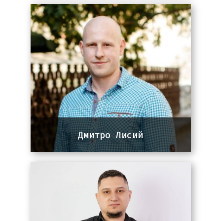
4+ роки досвіду роботи з сайтами
на різних CMS. Основна
спеціалізація: WordPress,
створення та підтримка сайтів,
робота з плагінами, оптимізація
під SEO.
Дмитро Лисий
Team lead команди PPC
10 років досвіду в сфері діджитал
маркетингу. Практикуючий напрям –
Google Analytics, стратег у
розвитку та масштабування реклами
для інтернет-магазинів.