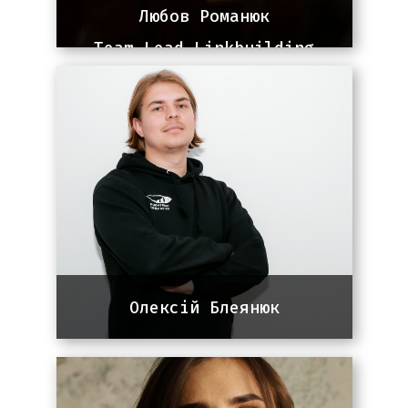
Любов Романюк
Team Lead Linkbuilding
team
4+ роки досвіду у сфері
лінкбілдингу. Працювала з
проєктами США, Канади, Європи та
України. Стратег у розвитку
лінкпрофілю, керівництві командою
та побудові ефективних процесів.
Олексій Блеянюк
Team lead команди SEO
4 роки досвіду в сфері, напрямки:
Fintech, E-commerce, Construction,