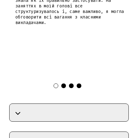
знала як їх правильно застосувати. На
заняттях в моїй голові все
структуризувалось і, саме важливо, я могла
обговорити всі вагання з класними
викладачами.
зу
о
я.
а