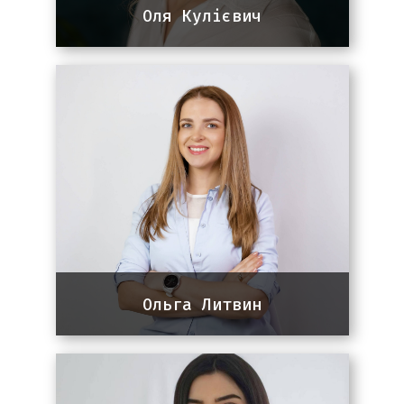
Оля Кулієвич
Team lead команди SEO
9 років досвіду в SEO та інтернет-
маркетингу. Працює з ІТ
компаніями, стартапами та сайтами
послуг. Основні ринки - США,
Австралія, Європа
Ольга Литвин
Team lead команди SEO
11 років досвіду в маркетингу, 3
роки досвіду в SEO. Спеціалізація: