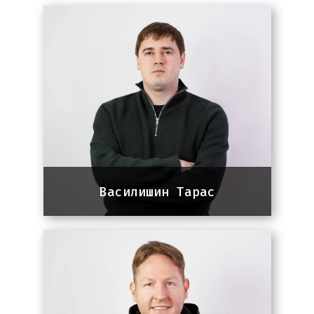
Василишин Тарас
Сo-founder Panem
13 років досвіду в SEO та
інтернет-маркетингу. Співзасновник
агенції Panem та викладач у Бізнес
Школі УКУ.